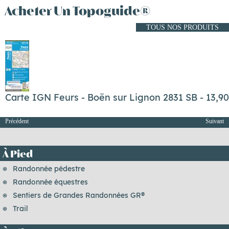
Acheter Un Topoguide®
TOUS NOS PRODUITS
Carte IGN Feurs - Boën sur Lignon 2831 SB - 13,90
Précédent
Suivant
À Pied
Randonnée pédestre
Randonnée équestres
Sentiers de Grandes Randonnées GR®
Trail