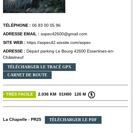
TÉLÉPHONE :
06 83 00 05 96
ADRESSE EMAIL :
aspec42600@gmail.com
SITE WEB :
https://aspec42.wixsite.com/aspec
ADRESSE :
Départ parking Le Bourg 42600 Essertines-en-
Châtelneuf
TÉLÉCHARGER LE TRACÉ GPX
CARNET DE ROUTE
TRES FACILE
2.036 KM
01H00
126 M
La Chapelle - PR25
:
TÉLÉCHARGER LE PDF