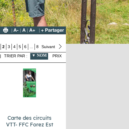
2
3
4
5
6
...
8
Suivant
NOM
|
TRIER PAR :
PRIX
Carte des circuits
VTT- FFC Forez Est