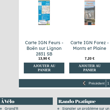
Carte IGN Feurs -
Carte IGN Forez -
Boën sur Lignon
Monts et Plaine
2831 SB
13,90 €
7,20 €
AJOUTER AU
AJOUTER AU
PANIER
PANIER
Précédent
1
À Vélo
Rando Pratique
Grand'R
Signaler un problème sur un