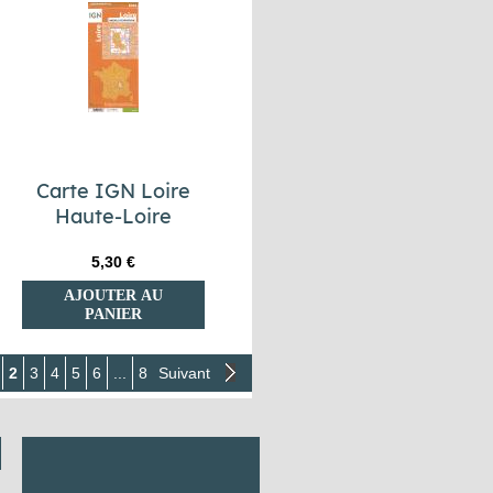
Carte IGN Loire
Haute-Loire
5,30 €
AJOUTER AU
PANIER
2
3
4
5
6
...
8
Suivant