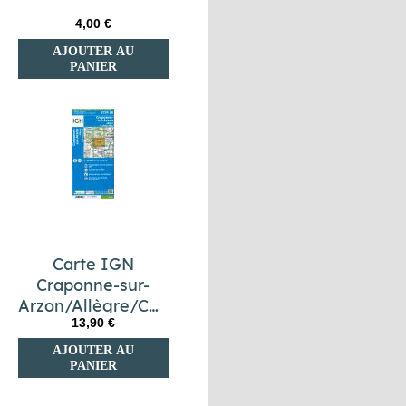
4,00 €
AJOUTER AU
PANIER
Carte IGN
Craponne-sur-
Arzon/Allègre/Chaise-
13,90 €
Dieu 2734 SB
AJOUTER AU
PANIER