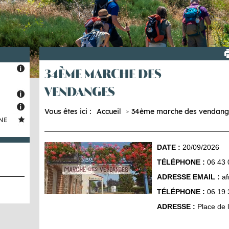
34ÈME MARCHE DES
VENDANGES
Vous êtes ici :
Accueil
34ème marche des vendang
NE
DATE :
20/09/2026
TÉLÉPHONE :
06 43 
ADRESSE EMAIL :
af
TÉLÉPHONE :
06 19 
ADRESSE :
Place de 